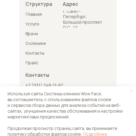
Структура
Адрес
г. Санкт-
Главная
Петербург,
Большой проспект
Услуги
П.С., 17
Врачи
О клинике
Контакты
Прайс
Контакты
+7 (931) 248-11-87
Используя сайты Системы клиники Wow Face,
wowfacespb@gmail.com
вы соглашаетесь с спользованием файлов
cookie
и сервисов сбора данных для анализа событий на веб-
сайтах, улучшения качества обслуживания и настройки
Онлайн-
маркетинговых предложений.
запись
Информация на сайте не является
Продолжая просмотр страниц сайта, вы принимаете
публичной офертой
политику обработки файлов cookie.
Подробнее.